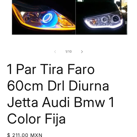
Abrir
A
elemento
e
multimedia
m
de
1
/
10
1
2
en
e
1 Par Tira Faro
una
u
ventana
v
modal
m
60cm Drl Diurna
Jetta Audi Bmw 1
Color Fija
Precio
$ 211.00 MXN