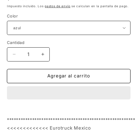
habitual
Impuesto incluido. Los
gastos de envío
se calculan en la pantalla de pago.
Color
Cantidad
Reducir
Aumentar
cantidad
cantidad
para
para
1
1
Agregar al carrito
Par
Par
Tira
Tira
Faro
Faro
60cm
60cm
Drl
Drl
Diurna
Diurna
********************************************************
Jetta
Jetta
Audi
Audi
<<<<<<<<<<<<< Eurotruck Mexico 
Bmw
Bmw