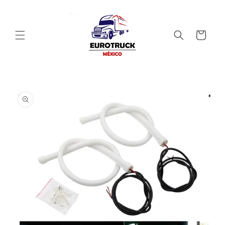
Ir
directamente
al contenido
Carrito
Ir
directamente
a la
información
del producto